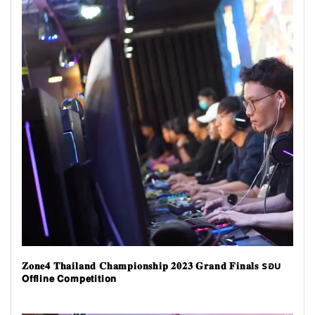
𝐙𝐨𝐧𝐞𝟒 𝐓𝐡𝐚𝐢𝐥𝐚𝐧𝐝 𝐂𝐡𝐚𝐦𝐩𝐢𝐨𝐧𝐬𝐡𝐢𝐩 𝟐𝟎𝟐𝟑 𝐆𝐫𝐚𝐧𝐝 𝐅𝐢𝐧𝐚𝐥𝐬 รอบ
𝗢𝗳𝗳𝗹𝗶𝗻𝗲 𝗖𝗼𝗺𝗽𝗲𝘁𝗶𝘁𝗶𝗼𝗻