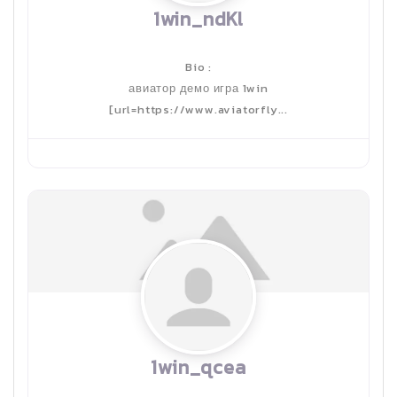
1win_ndKl
Bio
:
авиатор демо игра 1win
[url=https://www.aviatorfly...
1win_qcea