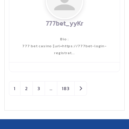
777bet_yyKr
Bio
:
777 bet casino [url=https://777bet-login-
registrat...
Older posts
1
2
3
…
183