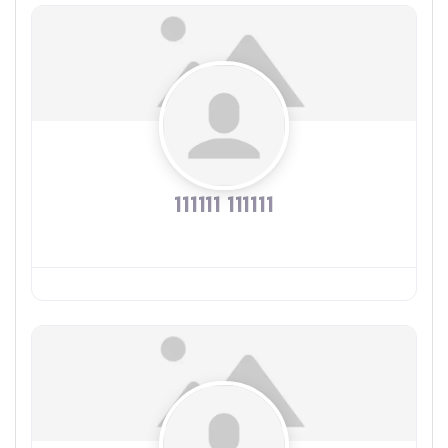
111111 111111