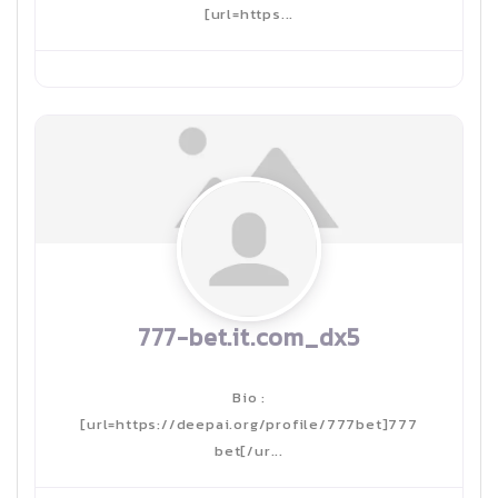
[url=https...
777-bet.it.com_dx5
Bio
:
[url=https://deepai.org/profile/777bet]777
bet[/ur...