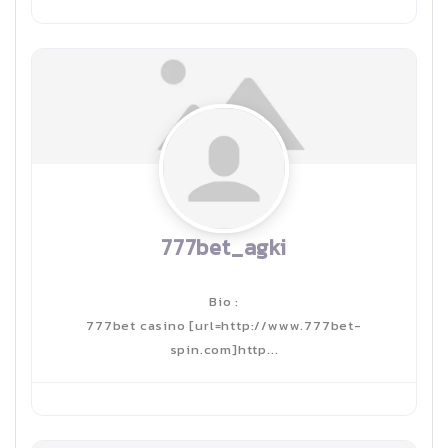
777bet_agki
Bio
:
777bet casino [url=http://www.777bet-
spin.com]http...