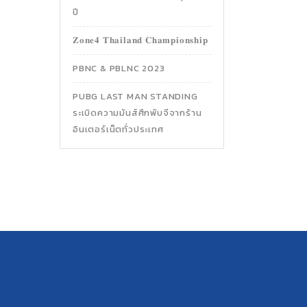
ปี
𝐙𝐨𝐧𝐞𝟒 𝐓𝐡𝐚𝐢𝐥𝐚𝐧𝐝 𝐂𝐡𝐚𝐦𝐩𝐢𝐨𝐧𝐬𝐡𝐢𝐩
PBNC & PBLNC 2023
PUBG LAST MAN STANDING
ระเบิดความมันส์ศึกพับจีจากร้าน
อินเตอร์เน็ตทั่วประเทศ