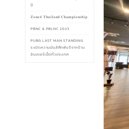
ปี
𝐙𝐨𝐧𝐞𝟒 𝐓𝐡𝐚𝐢𝐥𝐚𝐧𝐝 𝐂𝐡𝐚𝐦𝐩𝐢𝐨𝐧𝐬𝐡𝐢𝐩
PBNC & PBLNC 2023
PUBG LAST MAN STANDING
ระเบิดความมันส์ศึกพับจีจากร้าน
อินเตอร์เน็ตทั่วประเทศ