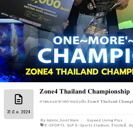
𝐙𝐨𝐧𝐞𝟒 𝐓𝐡𝐚𝐢𝐥𝐚𝐧𝐝 𝐂𝐡𝐚𝐦𝐩𝐢𝐨𝐧𝐬𝐡𝐢𝐩
ภาพบรรยากาศการแข่งขัน 𝐙𝐨𝐧𝐞𝟒 𝐓𝐡𝐚𝐢𝐥𝐚𝐧𝐝 𝐂𝐡𝐚𝐦𝐩𝐢𝐨
31
มี.ค.
2024
By Admin_host Main
Gspeed Living Plus
,
,
,
E-SPORTS
GLP E-Sports Stadium
ร้านเกมส์
สน