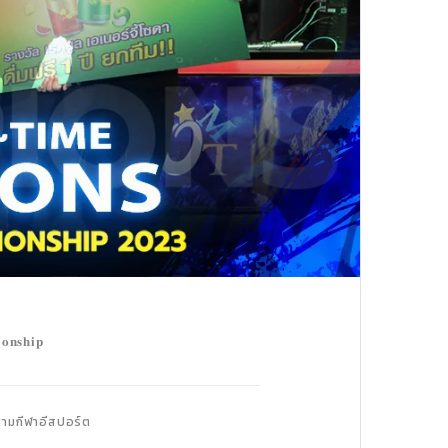
𝐬𝐡𝐢𝐩
ามกีฬาอีสปอร์ต