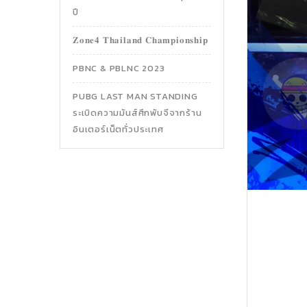
ปี
𝐙𝐨𝐧𝐞𝟒 𝐓𝐡𝐚𝐢𝐥𝐚𝐧𝐝 𝐂𝐡𝐚𝐦𝐩𝐢𝐨𝐧𝐬𝐡𝐢𝐩
PBNC & PBLNC 2023
PUBG LAST MAN STANDING
ระเบิดความมันส์ศึกพับจีจากร้าน
อินเตอร์เน็ตทั่วประเทศ